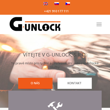
+421 910 177 111
VÍTEJTE V G-UNLOCK, S.R.O.
To pravé místo pro rychlé a profesionální auto-zámečnické
služby
O NÁS
KONTAKT