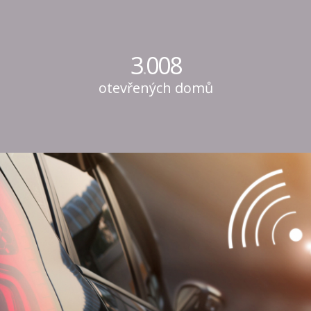
3
008
.
otevřených domů