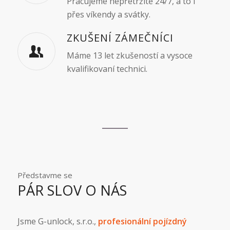
Pracujeme nepřetržitě 24/7, a to i
přes víkendy a svátky.
ZKUŠENÍ ZÁMEČNÍCI
Máme 13 let zkušeností a vysoce
kvalifikovaní technici.
Představme se
PÁR SLOV O NÁS
Jsme G-unlock, s.r.o.,
profesionální pojízdný