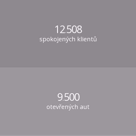
12
508
.
spokojených klientů
9
500
.
otevřených aut