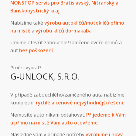
NONSTOP servis pro Bratislavský, Nitranský a
Banskobystrický kraj
.
Nabízíme také
výrobu autoklíčů/motoklíčů přímo
na místě
a
výrobu klíčů dormakaba
.
Umíme otevřít zabouchlé/zamčené dveře domů a
aut
bez poškození
.
Proč si vybrat?
G-UNLOCK, S.R.O.
V případě zabouchlého/zamčeného auta nabízíme
kompletní,
rychlé a cenově nejvýhodnější řešení
.
Nemusíte auto nikam odtahovat.
Přijedeme k Vám
a přímo na místě Vám auto otevřeme
.
Následně vám v případě potřeby
vyrobíme i nový